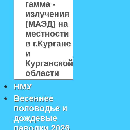
гамма -
излучения
(МАЭД) на
местности
в г.Кургане
и
Курганской
области
НМУ
Весеннее
половодье и
дождевые
паводки 2026