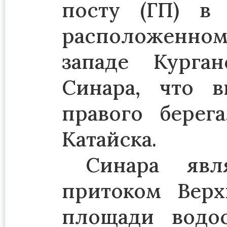
посту (ГП) в 
расположенно
западе Курга
Синара, что 
правого берег
Катайска.
Синара яв
притоком Вер
площади водо