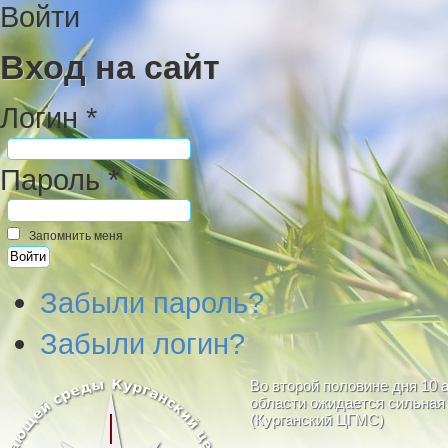
Войти
Вход на сайт
Логин *
Пароль *
Запомнить меня
Забыли пароль?
Забыли логин?
Во второй половине дня 10 
области ожидается сильная 
(Курганский ЦГМС)