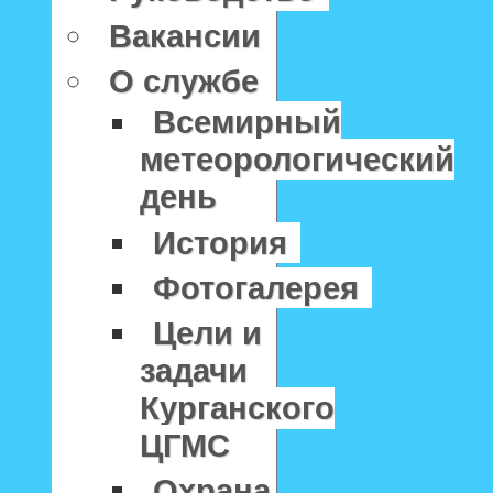
Вакансии
О службе
Всемирный
метеорологический
день
История
Фотогалерея
Цели и
задачи
Курганского
ЦГМС
Охрана