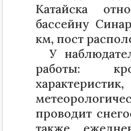
Катайска отн
бассейну Синар
км, пост распол
У наблюдате
работы: кро
характерис
метеорологи
проводит снего
также ежедне