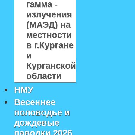
гамма -
излучения
(МАЭД) на
местности
в г.Кургане
и
Курганской
области
НМУ
Весеннее
половодье и
дождевые
паводки 2026