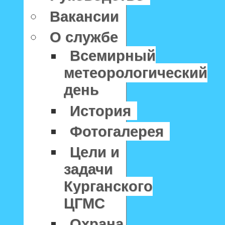
Вакансии
О службе
Всемирный
метеорологический
день
История
Фотогалерея
Цели и
задачи
Курганского
ЦГМС
Охрана