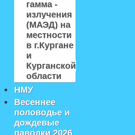
гамма -
излучения
(МАЭД) на
местности
в г.Кургане
и
Курганской
области
НМУ
Весеннее
половодье и
дождевые
паводки 2026