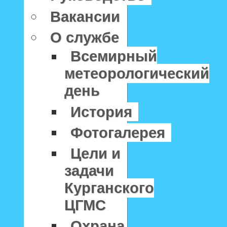
Вакансии
О службе
Всемирный
метеорологический
день
История
Фотогалерея
Цели и
задачи
Курганского
ЦГМС
Охрана