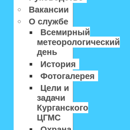
Вакансии
О службе
Всемирный
метеорологический
день
История
Фотогалерея
Цели и
задачи
Курганского
ЦГМС
Охрана