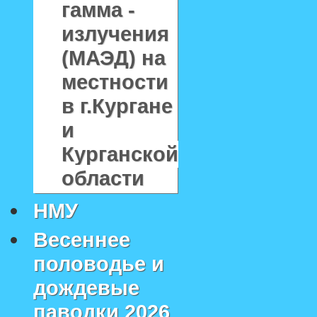
гамма -
излучения
(МАЭД) на
местности
в г.Кургане
и
Курганской
области
НМУ
Весеннее
половодье и
дождевые
паводки 2026