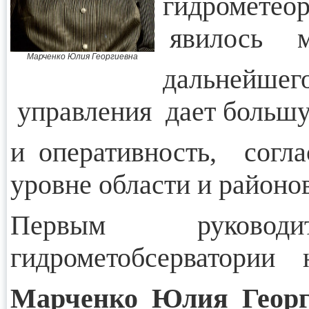
гидромет
явилось м
Марченко Юлия Георгиевна
дальнейш
управления дает большу
и оперативность, согл
уровне области и районов
Первым руковод
гидрометобсерватории н
Марченко Юлия Георг