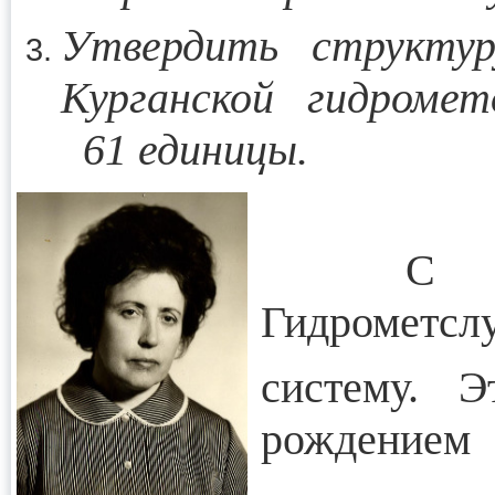
Утвердить структу
Курганской гидром
61 единицы.
С 01 и
Гидрометсл
систему
рождением