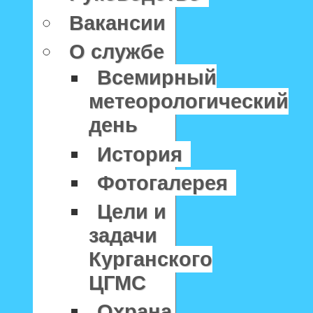
Вакансии
О службе
Всемирный
метеорологический
день
История
Фотогалерея
Цели и
задачи
Курганского
ЦГМС
Охрана