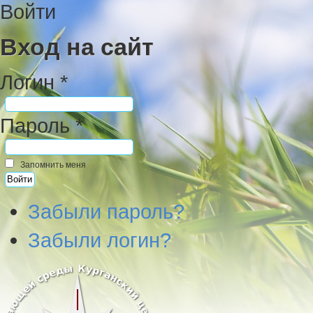
Войти
Вход на сайт
Логин *
Пароль *
Запомнить меня
Забыли пароль?
Забыли логин?