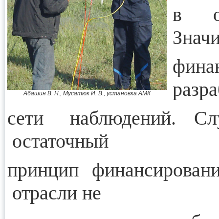
в об
Знач
фин
разра
Абашин В. Н., Мусатюк И. В., установка АМК
сети наблюдений. С
остаточный
принцип финансировани
отрасли не