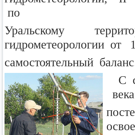
по
Уральскому терри
гидрометеорологии от 1
самостоятельный баланс
С се
века
пост
осво