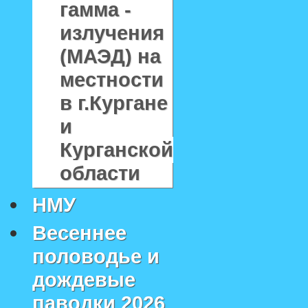
гамма -
излучения
(МАЭД) на
местности
в г.Кургане
и
Курганской
области
НМУ
Весеннее
половодье и
дождевые
паводки 2026