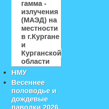
гамма -
излучения
(МАЭД) на
местности
в г.Кургане
и
Курганской
области
НМУ
Весеннее
половодье и
дождевые
паводки 2026