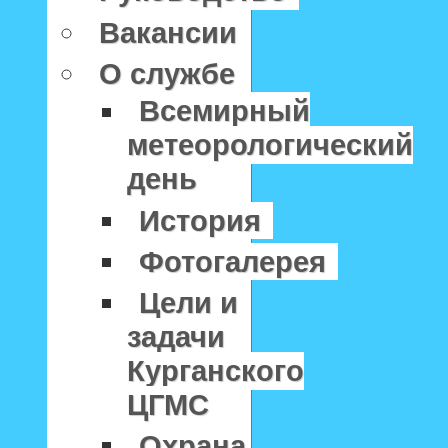
Вакансии
О службе
Всемирный
метеорологический
день
История
Фотогалерея
Цели и
задачи
Курганского
ЦГМС
Охрана