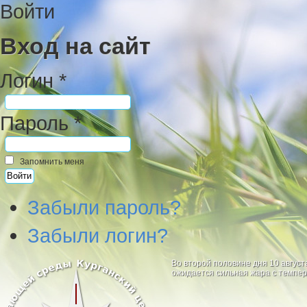
Войти
Вход на сайт
Логин *
Пароль *
Запомнить меня
Забыли пароль?
Забыли логин?
Во второй половине дня 10 август
ожидается сильная жара с темпер