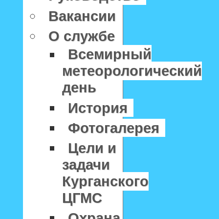
Вакансии
О службе
Всемирный
метеорологический
день
История
Фотогалерея
Цели и
задачи
Курганского
ЦГМС
Охрана