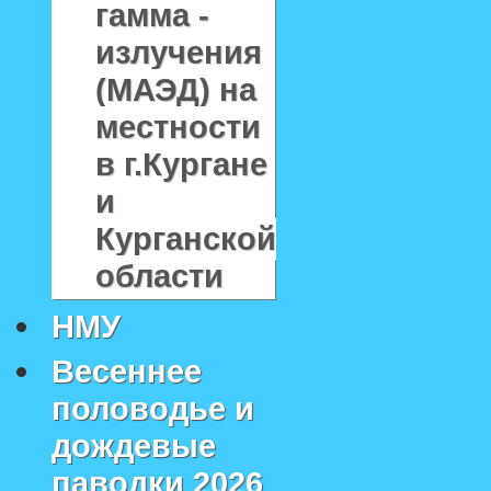
гамма -
излучения
(МАЭД) на
местности
в г.Кургане
и
Курганской
области
НМУ
Весеннее
половодье и
дождевые
паводки 2026