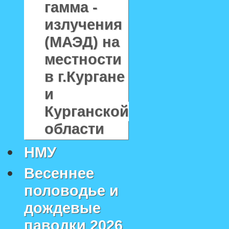
гамма -
излучения
(МАЭД) на
местности
в г.Кургане
и
Курганской
области
НМУ
Весеннее
половодье и
дождевые
паводки 2026