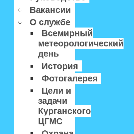
Вакансии
О службе
Всемирный
метеорологический
день
История
Фотогалерея
Цели и
задачи
Курганского
ЦГМС
Охрана