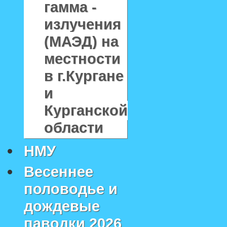
гамма -
излучения
(МАЭД) на
местности
в г.Кургане
и
Курганской
области
НМУ
Весеннее
половодье и
дождевые
паводки 2026