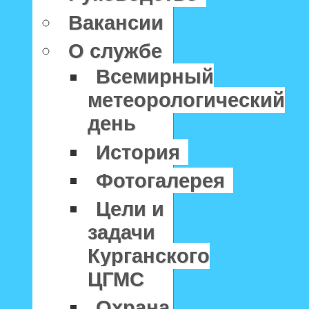
Вакансии
О службе
Всемирный
метеорологический
день
История
Фотогалерея
Цели и
задачи
Курганского
ЦГМС
Охрана