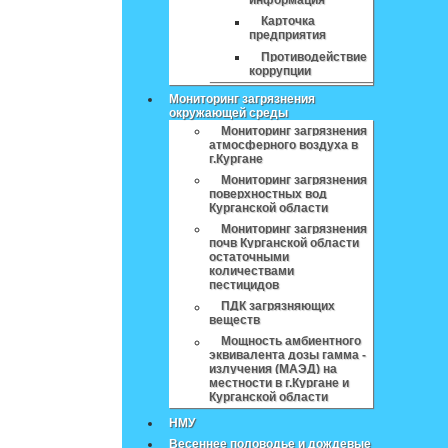
информация
Карточка
предприятия
Противодействие
коррупции
Мониторинг загрязнения
окружающей среды
Мониторинг загрязнения
атмосферного воздуха в
г.Кургане
Мониторинг загрязнения
поверхностных вод
Курганской области
Мониторинг загрязнения
почв Курганской области
остаточными
количествами
пестицидов
ПДК загрязняющих
веществ
Мощность амбиентного
эквивалента дозы гамма -
излучения (МАЭД) на
местности в г.Кургане и
Курганской области
НМУ
Весеннее половодье и дождевые