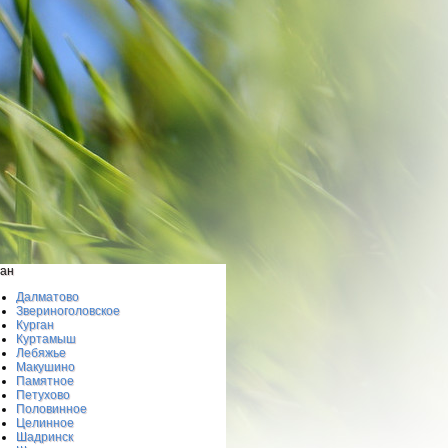
ган
Далматово
Звериноголовское
Курган
Куртамыш
Лебяжье
Макушино
Памятное
Петухово
Половинное
Целинное
Шадринск