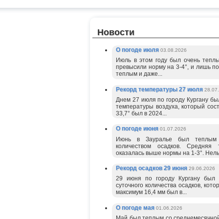
Новости
О погоде июля
03.08.2026
Июль в этом году был очень тепл
превысили норму на 3-4°, и лишь по
теплым и даже...
Рекорд температуры 27 июля
28.07
Днем 27 июля по городу Кургану б
температуры воздуха, который сос
33,7° был в 2024...
О погоде июня
01.07.2026
Июнь в Зауралье был теплым 
количеством осадков. Средняя 
оказалась выше нормы на 1-3°. Нель
Рекорд осадков 29 июня
29.06.2026
29 июня по городу Кургану был
суточного количества осадков, кот
максимум 16,4 мм был в...
О погоде мая
01.06.2026
Май был теплым со среднемесячной 