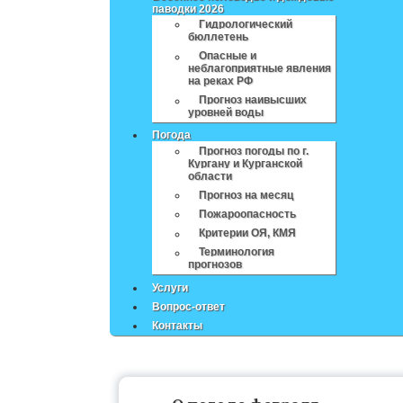
паводки 2026
Гидрологический
бюллетень
Опасные и
неблагоприятные явления
на реках РФ
Прогноз наивысших
уровней воды
Погода
Прогноз погоды по г.
Кургану и Курганской
области
Прогноз на месяц
Пожароопасность
Критерии ОЯ, КМЯ
Терминология
прогнозов
Услуги
Вопрос-ответ
Контакты