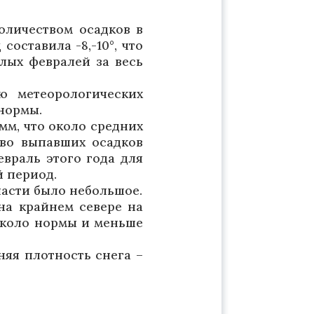
оличеством осадков в
оставила -8,-10°, что
плых февралей за весь
ю метеорологических
 нормы.
мм, что около средних
тво выпавших осадков
евраль этого года для
й период.
ласти было небольшое.
на крайнем севере на
 около нормы и меньше
няя плотность снега –