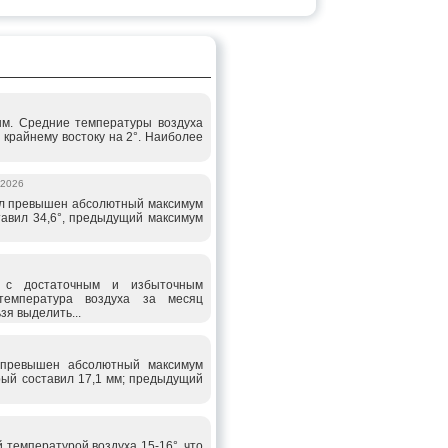
ым. Средние температуры воздуха
 крайнему востоку на 2°. Наиболее
.2026
ыл превышен абсолютный максимум
тавил 34,6°, предыдущий максимум
с достаточным и избыточным
температура воздуха за месяц
зя выделить...
 превышен абсолютный максимум
орый составил 17,1 мм; предыдущий
температурой воздуха 15-16°, что