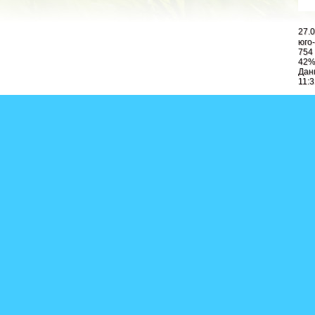
27.
юго-
754 
42
Дан
11:3