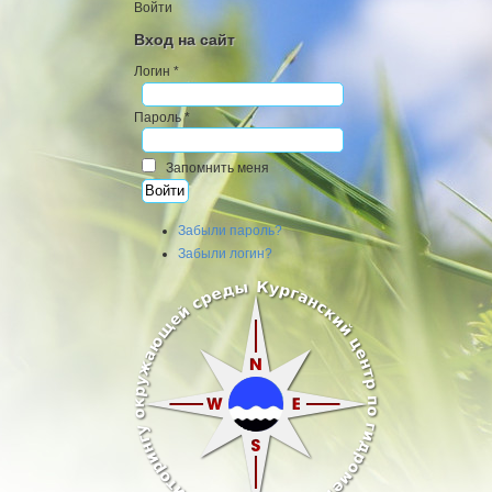
Войти
Вход на сайт
Логин *
Пароль *
Запомнить меня
Забыли пароль?
Забыли логин?