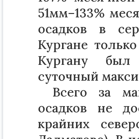
51мм–133% мес
осадков в се
Кургане только 
Кургану был
суточный макси
Всего за ма
осадков не д
крайних север