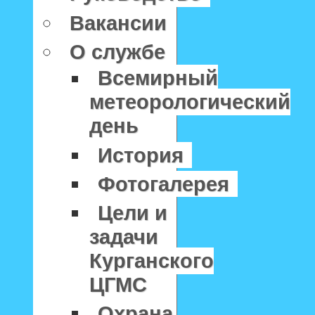
Вакансии
О службе
Всемирный
метеорологический
день
История
Фотогалерея
Цели и
задачи
Курганского
ЦГМС
Охрана