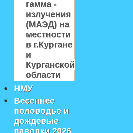
гамма -
излучения
(МАЭД) на
местности
в г.Кургане
и
Курганской
области
НМУ
Весеннее
половодье и
дождевые
паводки 2026