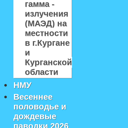
гамма -
излучения
(МАЭД) на
местности
в г.Кургане
и
Курганской
области
НМУ
Весеннее
половодье и
дождевые
паводки 2026