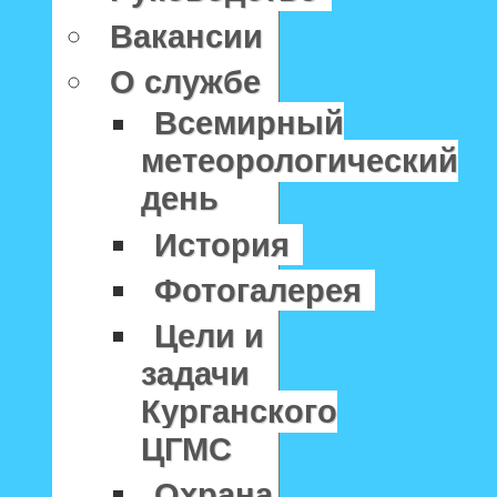
Вакансии
О службе
Всемирный
метеорологический
день
История
Фотогалерея
Цели и
задачи
Курганского
ЦГМС
Охрана