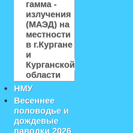
гамма -
излучения
(МАЭД) на
местности
в г.Кургане
и
Курганской
области
НМУ
Весеннее
половодье и
дождевые
паводки 2026