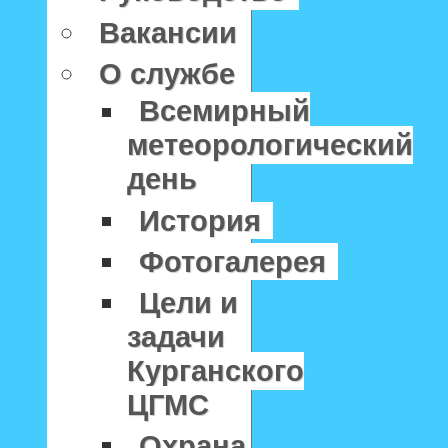
Вакансии
О службе
Всемирный
метеорологический
день
История
Фотогалерея
Цели и
задачи
Курганского
ЦГМС
Охрана