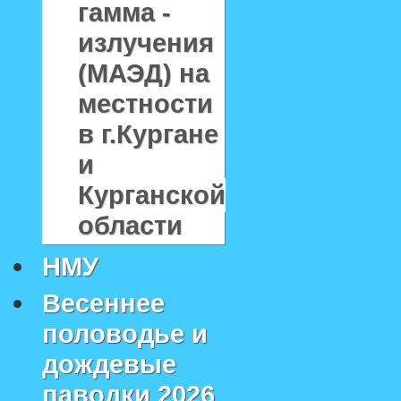
гамма -
излучения
(МАЭД) на
местности
в г.Кургане
и
Курганской
области
НМУ
Весеннее
половодье и
дождевые
паводки 2026