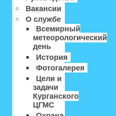
Вакансии
О службе
Всемирный
метеорологический
день
История
Фотогалерея
Цели и
задачи
Курганского
ЦГМС
Охрана