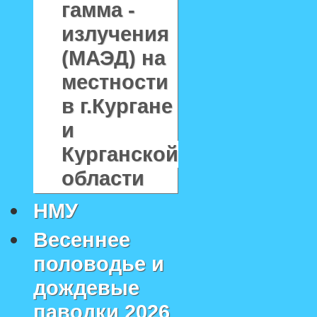
гамма -
излучения
(МАЭД) на
местности
в г.Кургане
и
Курганской
области
НМУ
Весеннее
половодье и
дождевые
паводки 2026