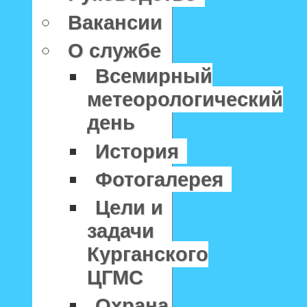
Вакансии
О службе
Всемирный
метеорологический
день
История
Фотогалерея
Цели и
задачи
Курганского
ЦГМС
Охрана